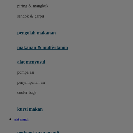
piring & mangkuk
J
sendok & garpu
Jellypop
pengolah makanan
Joie
Joolz
makanan & multivitamin
Jujube
alat menyusui
Jurassic World
pompa asi
K
penyimpanan asi
Kiddycuts
cooler bags
Klamby
Kumon
kursi makan
L
alat mandi
Leapfrog
perlengkapan mandi