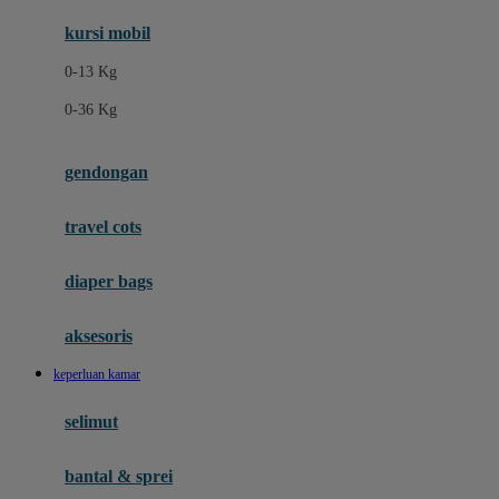
Ergobaby
kursi mobil
Eufy
0-13 Kg
Expert Care
0-36 Kg
F
gendongan
Felt So Sweet
travel cots
Fisher Price
Flipper
diaper bags
Friends Of Sally
aksesoris
Fuggler
keperluan kamar
G
selimut
Gabby's Doll House
Geko
bantal & sprei