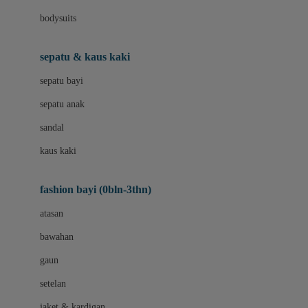
Bio Oil
bodysuits
Biolane
Bite Fighters
sepatu & kaus kaki
BNS SERIES
sepatu bayi
Blackmores
sepatu anak
Blooming Marvellous
sandal
Bluey
kaus kaki
Bonnels
fashion bayi (0bln-3thn)
Bravado
atasan
Bruder
bawahan
Brush Baby
gaun
Buds Organics
setelan
Bugaboo
jaket & kardigan