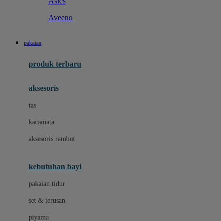
Asics
Aveeno
B
pakaian
Baabaasheepz
produk terbaru
Babiators
aksesoris
Baby Dove
tas
Baby Jogger
kacamata
Baby Rovega
aksesoris rambut
Babybee
Banana Boat
kebutuhan bayi
Banz
pakaian tidur
Beaba
set & terusan
Benang Jarum
piyama