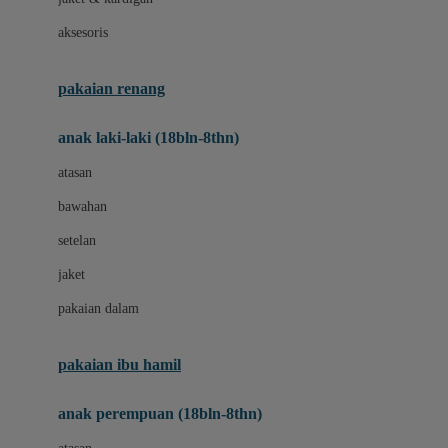
Buggygear
aksesoris
Bumkins
C
pakaian renang
Cetaphil
anak laki-laki (18bln-8thn)
Chicco
atasan
Childlife
bawahan
Clevamama
setelan
Cocolatte
jaket
Cottonseeds
pakaian dalam
Cozy N Safe
Crane
pakaian ibu hamil
Cybex
anak perempuan (18bln-8thn)
D