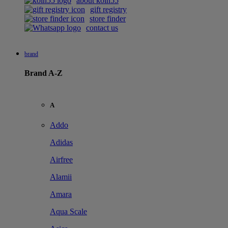
about koin55
gift registry
store finder
contact us
brand
Brand A-Z
A
Addo
Adidas
Airfree
Alamii
Amara
Aqua Scale