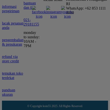
bantuan
RI
informasi
dan faq
WhatsApp: +62 853 1111
pengiriman
1010
021-
lacak pesanan
29181155
anda
monday
to sunday:
pengembalian
10AM -
& penukaran
7PM
refund via
store credit
temukan toko
terdekat
panduan
ukuran
© Copyright koin55 2025. All Rights Reserved.