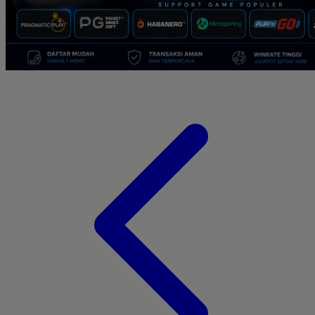
Suavinex
Sudocrem
Sumimo
Sunnylife
Sun-Staches
Swimava
T
Tommee Tippee
Tutti Bambini
Twistshake
TY Toys
U