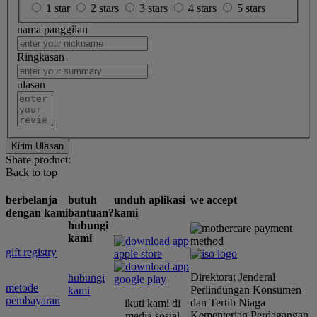
1 star
2 stars
3 stars
4 stars
5 stars
nama panggilan
Ringkasan
ulasan
Kirim Ulasan
Share product:
Back to top
berbelanja
butuh
unduh aplikasi
we accept
dengan kami
bantuan?
kami
hubungi
kami
gift registry
Direktorat Jenderal
hubungi
metode
Perlindungan Konsumen
kami
pembayaran
dan Tertib Niaga
ikuti kami di
Kementerian Perdagangan
media sosial