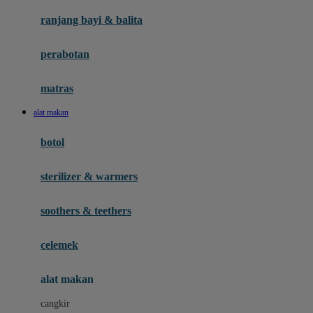
Gund
ranjang bayi & balita
H
perabotan
Habbie
Haenim
matras
Happy Horse
alat makan
Happy Tummy
botol
Hegen
sterilizer & warmers
Hot Wheels
Huanger
soothers & teethers
Hugz
celemek
Hybrid
alat makan
I
cangkir
Interlac