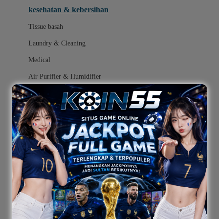
kesehatan & kebersihan
Melii
Tissue basah
Melissa & Doug
Laundry & Cleaning
MiaMily
Medical
Micro
Air Purifier & Humidifier
Mimi & Lula
Mini Monkey
popok
Moby
mainan
Momama
ayunan dan walker bayi
Momami
alas bermain anak bayi
Momcozy
Monster Jam
mainan anak bayi
Mooimom
mothercare toys
Mothercare