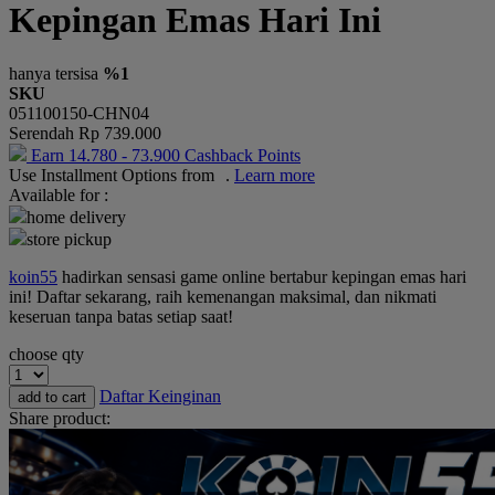
Kepingan Emas Hari Ini
Okiedog
One Fine Sky
hanya tersisa
%1
SKU
P
051100150-CHN04
Serendah
Rp 739.000
Paw Patrol
Earn
14.780
-
73.900
Cashback Points
Use Installment Options from
.
Learn more
Peachy
Available for :
Phanpy
home delivery
store pickup
Philips Avent
koin55
hadirkan sensasi game online bertabur kepingan emas hari
Pigeon
ini! Daftar sekarang, raih kemenangan maksimal, dan nikmati
keseruan tanpa batas setiap saat!
Playgro
choose qty
Poled Global
Daftar Keinginan
add to cart
Puma
Share product:
Pureats
R