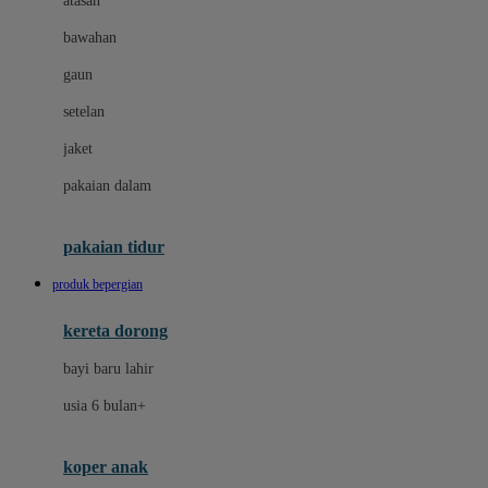
atasan
Dae Organics
bawahan
Dermally
gaun
Disney
setelan
Disney Stor
jaket
Docare
pakaian dalam
Dooky
Doona
pakaian tidur
Down To Earth
produk bepergian
Drew
kereta dorong
Dr. Brown's
bayi baru lahir
E
usia 6 bulan+
Emco
koper anak
ELC