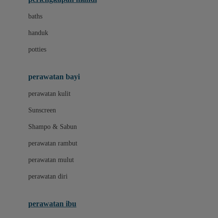
Leclerc
baths
Little Live Pets
handuk
Little Miss Janis
potties
Liunic
perawatan bayi
London Taxi
perawatan kulit
Love To Dream
Sunscreen
M
Shampo & Sabun
Magformers
perawatan rambut
Mama's Choice
perawatan mulut
Mamaway
perawatan diri
Mammary
MATCHBOX
perawatan ibu
Megabloks