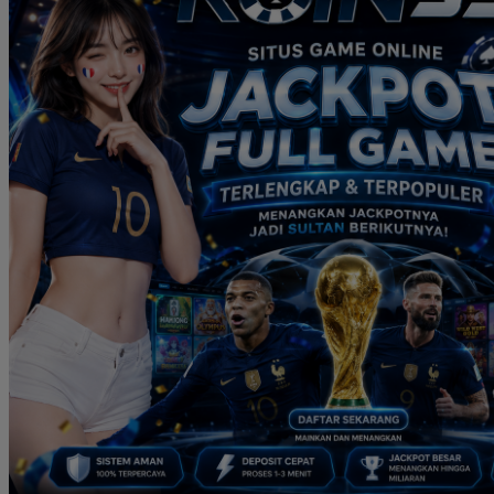
Real Shades
Red Castle
Ribbon Madness
S
Seribu Paras
Silver Cross
Skip Hop
Soohoo
Spectra
Squishmallows
Stick-O
Stokke