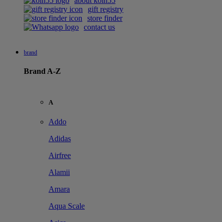
about koin55
gift registry
store finder
contact us
brand
Brand A-Z
A
Addo
Adidas
Airfree
Alamii
Amara
Aqua Scale