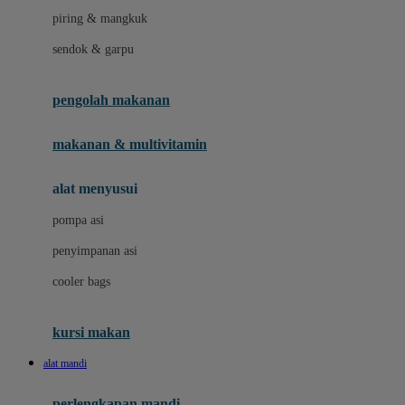
piring & mangkuk
J
sendok & garpu
Jellypop
pengolah makanan
Joie
Joolz
makanan & multivitamin
Jujube
alat menyusui
Jurassic World
pompa asi
K
penyimpanan asi
Kiddycuts
cooler bags
Klamby
Kumon
kursi makan
L
alat mandi
Leapfrog
perlengkapan mandi