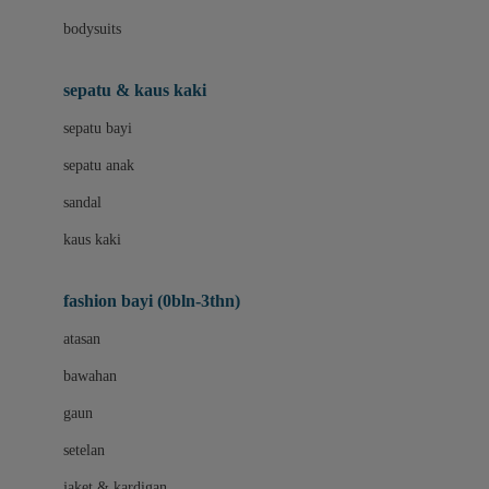
Bio Oil
bodysuits
Biolane
Bite Fighters
sepatu & kaus kaki
BNS SERIES
sepatu bayi
Blackmores
sepatu anak
Blooming Marvellous
sandal
Bluey
kaus kaki
Bonnels
fashion bayi (0bln-3thn)
Bravado
atasan
Bruder
bawahan
Brush Baby
gaun
Buds Organics
setelan
Bugaboo
jaket & kardigan