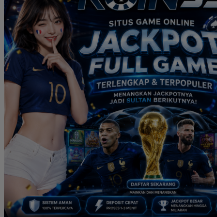
Real Shades
Red Castle
Ribbon Madness
S
Seribu Paras
Silver Cross
Skip Hop
Soohoo
Spectra
Squishmallows
Stick-O
Stokke