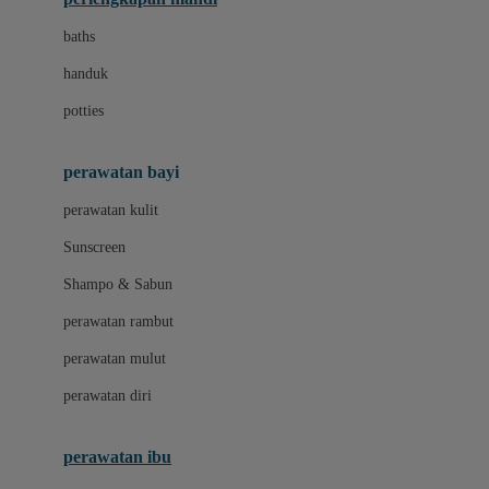
Leclerc
baths
Little Live Pets
handuk
Little Miss Janis
potties
Liunic
perawatan bayi
London Taxi
perawatan kulit
Love To Dream
Sunscreen
M
Shampo & Sabun
Magformers
perawatan rambut
Mama's Choice
perawatan mulut
Mamaway
perawatan diri
Mammary
MATCHBOX
perawatan ibu
Megabloks