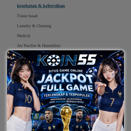
kesehatan & kebersihan
Melii
Tissue basah
Melissa & Doug
Laundry & Cleaning
MiaMily
Medical
Micro
Air Purifier & Humidifier
Mimi & Lula
Mini Monkey
popok
Moby
mainan
Momama
ayunan dan walker bayi
Momami
alas bermain anak bayi
Momcozy
Monster Jam
mainan anak bayi
Mooimom
mothercare toys
Mothercare