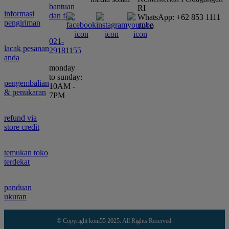
bantuan
RI
informasi
dan faq
WhatsApp: +62 853 1111
pengiriman
1010
021-
lacak pesanan
29181155
anda
monday
to sunday:
pengembalian
10AM -
& penukaran
7PM
refund via
store credit
temukan toko
terdekat
panduan
ukuran
© Copyright koin55 2025. All Rights Reserved.