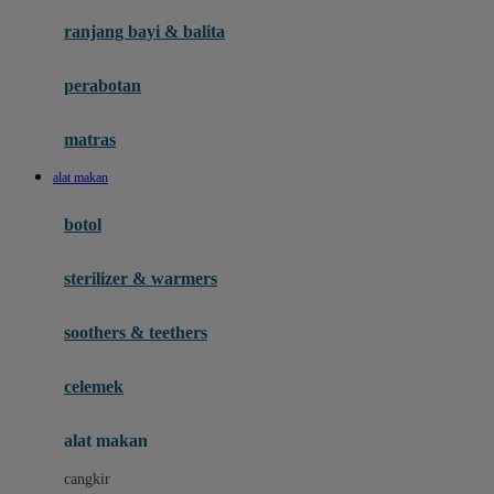
Gund
ranjang bayi & balita
H
perabotan
Habbie
Haenim
matras
Happy Horse
alat makan
Happy Tummy
botol
Hegen
sterilizer & warmers
Hot Wheels
Huanger
soothers & teethers
Hugz
celemek
Hybrid
alat makan
I
cangkir
Interlac