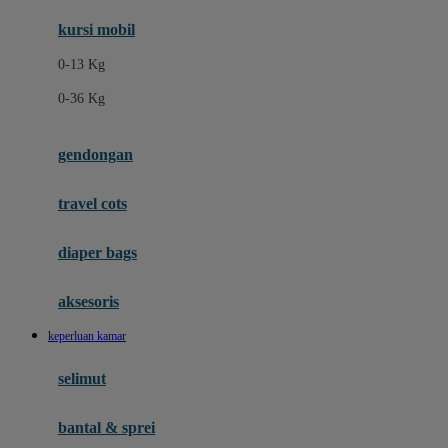
Ergobaby
kursi mobil
Eufy
0-13 Kg
Expert Care
0-36 Kg
F
gendongan
Felt So Sweet
travel cots
Fisher Price
Flipper
diaper bags
Friends Of Sally
aksesoris
Fuggler
keperluan kamar
G
selimut
Gabby's Doll House
Geko
bantal & sprei