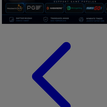
Suavinex
Sudocrem
Sumimo
Sunnylife
Sun-Staches
Swimava
T
Tommee Tippee
Tutti Bambini
Twistshake
TY Toys
U