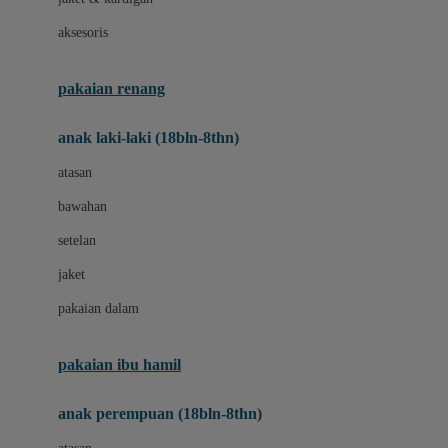
Buggygear
aksesoris
Bumkins
C
pakaian renang
Cetaphil
anak laki-laki (18bln-8thn)
Chicco
atasan
Childlife
bawahan
Clevamama
setelan
Cocolatte
jaket
Cottonseeds
pakaian dalam
Cozy N Safe
Crane
pakaian ibu hamil
Cybex
anak perempuan (18bln-8thn)
D