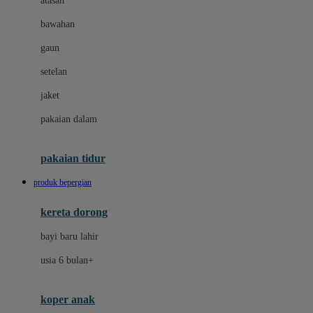
atasan
Dae Organics
bawahan
Dermally
gaun
Disney
setelan
Disney Stor
jaket
Docare
pakaian dalam
Dooky
Doona
pakaian tidur
Down To Earth
produk bepergian
Drew
kereta dorong
Dr. Brown's
bayi baru lahir
E
usia 6 bulan+
Emco
koper anak
ELC