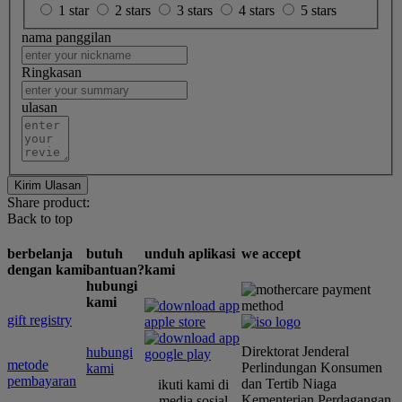
1 star
2 stars
3 stars
4 stars
5 stars
nama panggilan
Ringkasan
ulasan
Kirim Ulasan
Share product:
Back to top
berbelanja
butuh
unduh aplikasi
we accept
dengan kami
bantuan?
kami
hubungi
kami
gift registry
Direktorat Jenderal
hubungi
metode
Perlindungan Konsumen
kami
pembayaran
dan Tertib Niaga
ikuti kami di
Kementerian Perdagangan
media sosial