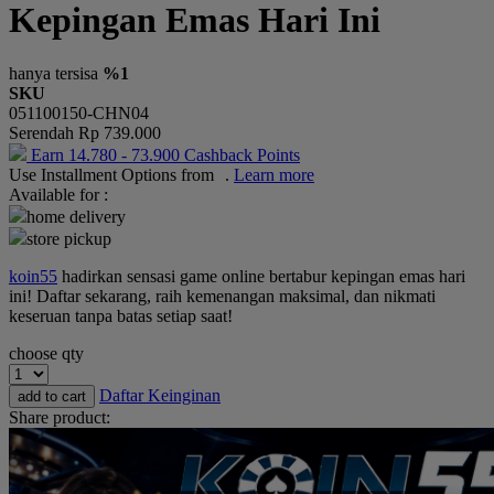
Kepingan Emas Hari Ini
Okiedog
One Fine Sky
hanya tersisa
%1
SKU
P
051100150-CHN04
Serendah
Rp 739.000
Paw Patrol
Earn
14.780
-
73.900
Cashback Points
Use Installment Options from
.
Learn more
Peachy
Available for :
Phanpy
home delivery
store pickup
Philips Avent
koin55
hadirkan sensasi game online bertabur kepingan emas hari
Pigeon
ini! Daftar sekarang, raih kemenangan maksimal, dan nikmati
keseruan tanpa batas setiap saat!
Playgro
choose qty
Poled Global
Daftar Keinginan
add to cart
Puma
Share product:
Pureats
R