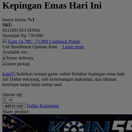
Kepingan Emas Hari Ini
Okiedog
One Fine Sky
hanya tersisa
%1
SKU
P
051100150-CHN04
Serendah
Rp 739.000
Paw Patrol
Earn
14.780
-
73.900
Cashback Points
Use Installment Options from
.
Learn more
Peachy
Available for :
Phanpy
home delivery
store pickup
Philips Avent
koin55
hadirkan sensasi game online bertabur kepingan emas hari
Pigeon
ini! Daftar sekarang, raih kemenangan maksimal, dan nikmati
keseruan tanpa batas setiap saat!
Playgro
choose qty
Poled Global
Daftar Keinginan
add to cart
Puma
Share product:
Pureats
R