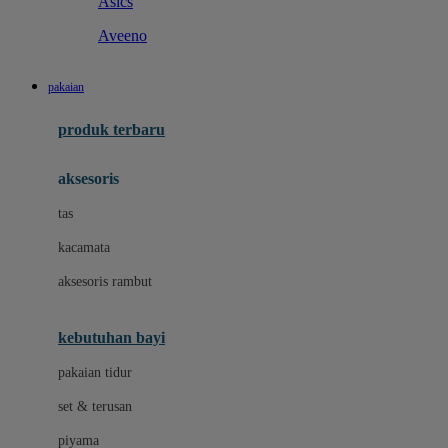
Asics
Aveeno
B
pakaian
Baabaasheepz
produk terbaru
Babiators
aksesoris
Baby Dove
tas
Baby Jogger
kacamata
Baby Rovega
aksesoris rambut
Babybee
Banana Boat
kebutuhan bayi
Banz
pakaian tidur
Beaba
set & terusan
Benang Jarum
piyama