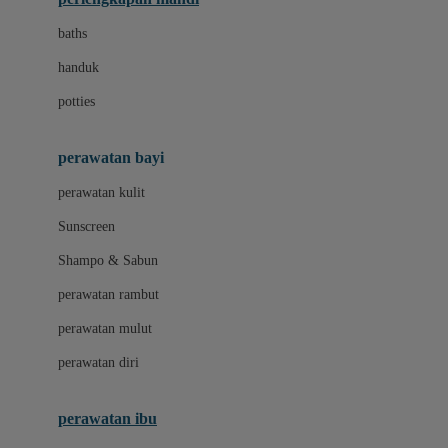
Leclerc
baths
Little Live Pets
handuk
Little Miss Janis
potties
Liunic
perawatan bayi
London Taxi
perawatan kulit
Love To Dream
Sunscreen
M
Shampo & Sabun
Magformers
perawatan rambut
Mama's Choice
perawatan mulut
Mamaway
perawatan diri
Mammary
MATCHBOX
perawatan ibu
Megabloks