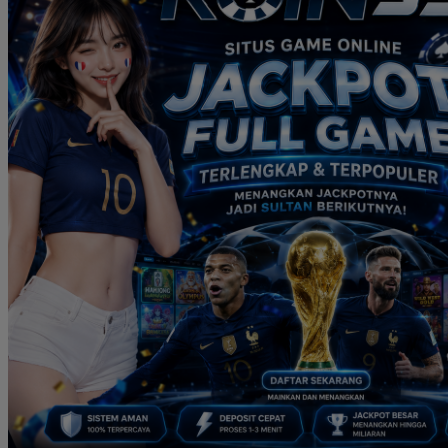
Real Shades
Red Castle
Ribbon Madness
S
Seribu Paras
Silver Cross
Skip Hop
Soohoo
Spectra
Squishmallows
Stick-O
Stokke