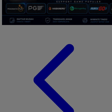
Suavinex
Sudocrem
Sumimo
Sunnylife
Sun-Staches
Swimava
T
Tommee Tippee
Tutti Bambini
Twistshake
TY Toys
U