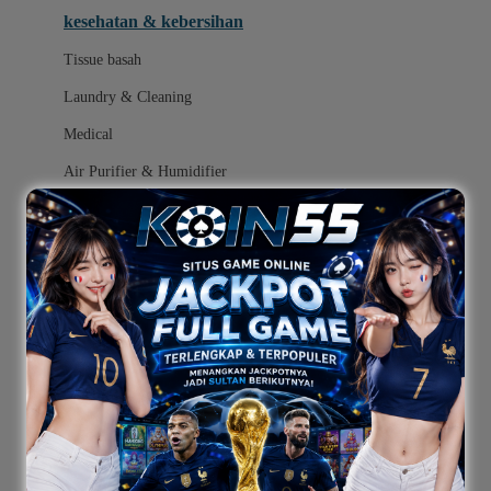
kesehatan & kebersihan
Melii
Tissue basah
Melissa & Doug
Laundry & Cleaning
MiaMily
Medical
Micro
Air Purifier & Humidifier
Mimi & Lula
Mini Monkey
popok
Moby
mainan
Momama
ayunan dan walker bayi
Momami
alas bermain anak bayi
Momcozy
Monster Jam
mainan anak bayi
Mooimom
mothercare toys
Mothercare