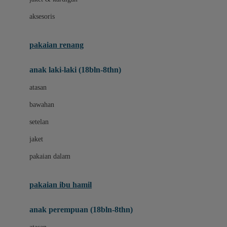
Buggygear
aksesoris
Bumkins
C
pakaian renang
Cetaphil
anak laki-laki (18bln-8thn)
Chicco
atasan
Childlife
bawahan
Clevamama
setelan
Cocolatte
jaket
Cottonseeds
pakaian dalam
Cozy N Safe
Crane
pakaian ibu hamil
Cybex
anak perempuan (18bln-8thn)
D