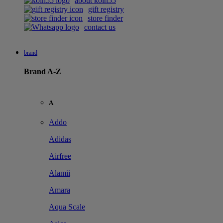
about koin55
gift registry
store finder
contact us
brand
Brand A-Z
A
Addo
Adidas
Airfree
Alamii
Amara
Aqua Scale