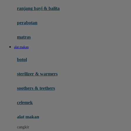
Gund
ranjang bayi & balita
H
perabotan
Habbie
Haenim
matras
Happy Horse
alat makan
Happy Tummy
botol
Hegen
sterilizer & warmers
Hot Wheels
Huanger
soothers & teethers
Hugz
celemek
Hybrid
alat makan
I
cangkir
Interlac