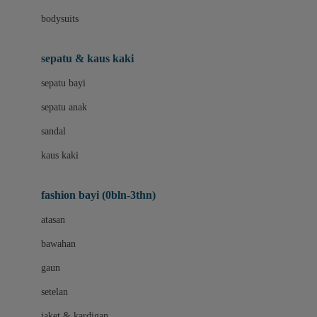
Bio Oil
bodysuits
Biolane
Bite Fighters
sepatu & kaus kaki
BNS SERIES
sepatu bayi
Blackmores
sepatu anak
Blooming Marvellous
sandal
Bluey
kaus kaki
Bonnels
fashion bayi (0bln-3thn)
Bravado
atasan
Bruder
bawahan
Brush Baby
gaun
Buds Organics
setelan
Bugaboo
jaket & kardigan