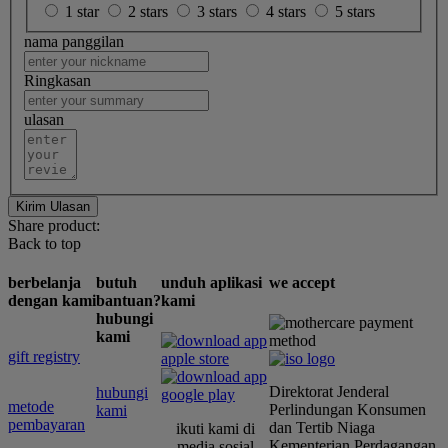
1 star
2 stars
3 stars
4 stars
5 stars
nama panggilan
Ringkasan
ulasan
Kirim Ulasan
Share product:
Back to top
berbelanja
butuh
unduh aplikasi
we accept
dengan kami
bantuan?
kami
hubungi
kami
gift registry
Direktorat Jenderal
hubungi
metode
Perlindungan Konsumen
kami
pembayaran
dan Tertib Niaga
ikuti kami di
Kementerian Perdagangan
media sosial