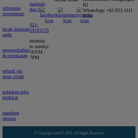
bantuan
RI
informasi
dan faq
WhatsApp: +62 853 1111
pengiriman
1010
021-
lacak pesanan
29181155
anda
monday
to sunday:
pengembalian
10AM -
& penukaran
7PM
refund via
store credit
temukan toko
terdekat
panduan
ukuran
© Copyright koin55 2025. All Rights Reserved.