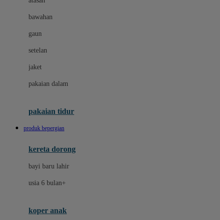
atasan
Dae Organics
bawahan
Dermally
gaun
Disney
setelan
Disney Stor
jaket
Docare
pakaian dalam
Dooky
Doona
pakaian tidur
Down To Earth
produk bepergian
Drew
kereta dorong
Dr. Brown's
bayi baru lahir
E
usia 6 bulan+
Emco
koper anak
ELC