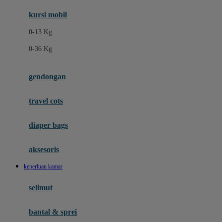
Ergobaby
kursi mobil
Eufy
0-13 Kg
Expert Care
0-36 Kg
F
gendongan
Felt So Sweet
travel cots
Fisher Price
Flipper
diaper bags
Friends Of Sally
aksesoris
Fuggler
keperluan kamar
G
selimut
Gabby's Doll House
Geko
bantal & sprei