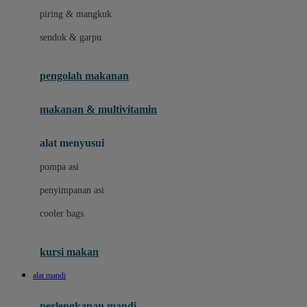
piring & mangkuk
J
sendok & garpu
Jellypop
pengolah makanan
Joie
Joolz
makanan & multivitamin
Jujube
alat menyusui
Jurassic World
pompa asi
K
penyimpanan asi
Kiddycuts
cooler bags
Klamby
Kumon
kursi makan
L
alat mandi
Leapfrog
perlengkapan mandi