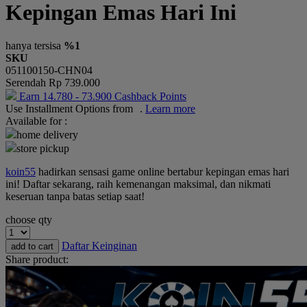
Kepingan Emas Hari Ini
Okiedog
One Fine Sky
hanya tersisa
%1
SKU
P
051100150-CHN04
Serendah
Rp 739.000
Paw Patrol
Earn
14.780
-
73.900
Cashback Points
Use Installment Options from
.
Learn more
Peachy
Available for :
Phanpy
home delivery
store pickup
Philips Avent
koin55
hadirkan sensasi game online bertabur kepingan emas hari
Pigeon
ini! Daftar sekarang, raih kemenangan maksimal, dan nikmati
keseruan tanpa batas setiap saat!
Playgro
choose qty
Poled Global
Daftar Keinginan
add to cart
Puma
Share product:
Pureats
R