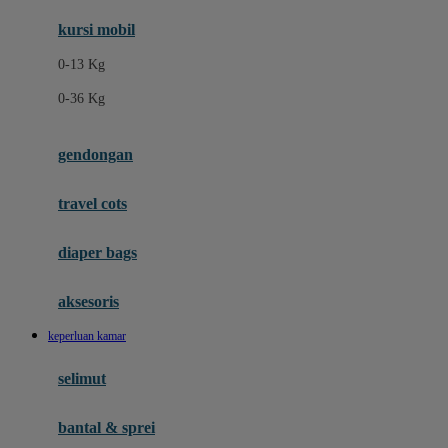
Ergobaby
kursi mobil
Eufy
0-13 Kg
Expert Care
0-36 Kg
F
gendongan
Felt So Sweet
travel cots
Fisher Price
Flipper
diaper bags
Friends Of Sally
aksesoris
Fuggler
keperluan kamar
G
selimut
Gabby's Doll House
Geko
bantal & sprei