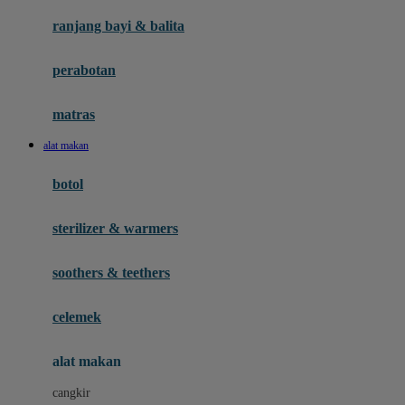
Gund
ranjang bayi & balita
H
perabotan
Habbie
Haenim
matras
Happy Horse
alat makan
Happy Tummy
botol
Hegen
sterilizer & warmers
Hot Wheels
Huanger
soothers & teethers
Hugz
celemek
Hybrid
alat makan
I
cangkir
Interlac