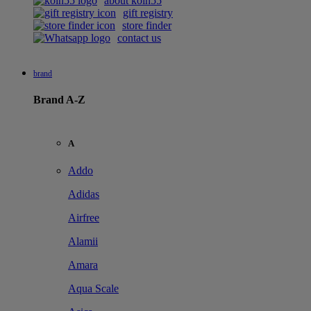
about koin55
gift registry
store finder
contact us
brand
Brand A-Z
A
Addo
Adidas
Airfree
Alamii
Amara
Aqua Scale