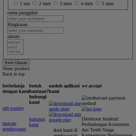
1 star
2 stars
3 stars
4 stars
5 stars
nama panggilan
Ringkasan
ulasan
Kirim Ulasan
Share product:
Back to top
berbelanja
butuh
unduh aplikasi
we accept
dengan kami
bantuan?
kami
hubungi
kami
gift registry
Direktorat Jenderal
hubungi
metode
Perlindungan Konsumen
kami
pembayaran
dan Tertib Niaga
ikuti kami di
Kementerian Perdagangan
media sosial