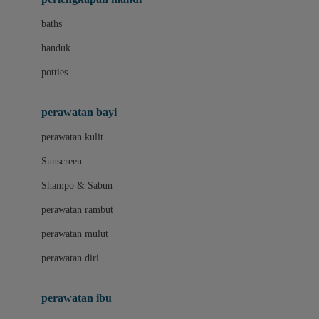
Leclerc
baths
Little Live Pets
handuk
Little Miss Janis
potties
Liunic
perawatan bayi
London Taxi
perawatan kulit
Love To Dream
Sunscreen
M
Shampo & Sabun
Magformers
perawatan rambut
Mama's Choice
perawatan mulut
Mamaway
perawatan diri
Mammary
MATCHBOX
perawatan ibu
Megabloks