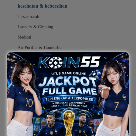
kesehatan & kebersihan
Melii
Tissue basah
Melissa & Doug
Laundry & Cleaning
MiaMily
Medical
Micro
Air Purifier & Humidifier
Mimi & Lula
Mini Monkey
popok
Moby
mainan
Momama
ayunan dan walker bayi
Momami
alas bermain anak bayi
Momcozy
Monster Jam
mainan anak bayi
Mooimom
mothercare toys
Mothercare