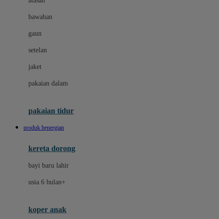
atasan
Dae Organics
bawahan
Dermally
gaun
Disney
setelan
Disney Stor
jaket
Docare
pakaian dalam
Dooky
Doona
pakaian tidur
Down To Earth
produk bepergian
Drew
kereta dorong
Dr. Brown's
bayi baru lahir
E
usia 6 bulan+
Emco
koper anak
ELC