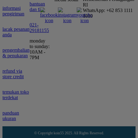
bantuan
RI
informasi
dan faq
WhatsApp: +62 853 1111
pengiriman
1010
021-
lacak pesanan
29181155
anda
monday
to sunday:
pengembalian
10AM -
& penukaran
7PM
refund via
store credit
temukan toko
terdekat
panduan
ukuran
© Copyright koin55 2025. All Rights Reserved.