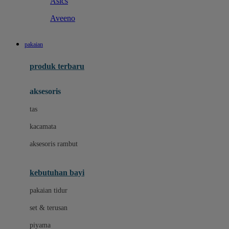
Asics
Aveeno
B
pakaian
Baabaasheepz
produk terbaru
Babiators
aksesoris
Baby Dove
tas
Baby Jogger
kacamata
Baby Rovega
aksesoris rambut
Babybee
Banana Boat
kebutuhan bayi
Banz
pakaian tidur
Beaba
set & terusan
Benang Jarum
piyama