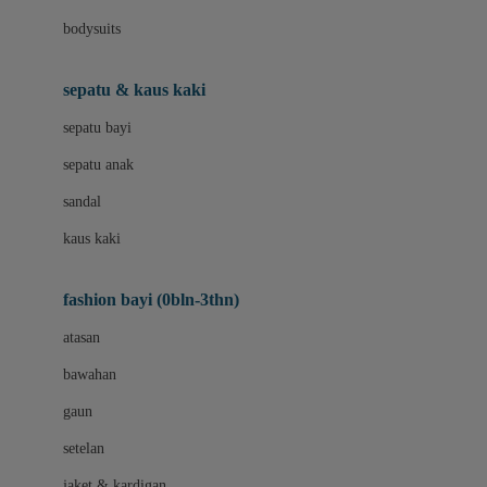
Bio Oil
bodysuits
Biolane
Bite Fighters
sepatu & kaus kaki
BNS SERIES
sepatu bayi
Blackmores
sepatu anak
Blooming Marvellous
sandal
Bluey
kaus kaki
Bonnels
fashion bayi (0bln-3thn)
Bravado
atasan
Bruder
bawahan
Brush Baby
gaun
Buds Organics
setelan
Bugaboo
jaket & kardigan