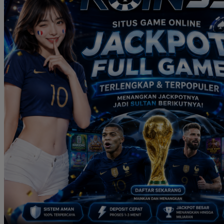
Real Shades
Red Castle
Ribbon Madness
S
Seribu Paras
Silver Cross
Skip Hop
Soohoo
Spectra
Squishmallows
Stick-O
Stokke