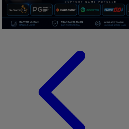
Suavinex
Sudocrem
Sumimo
Sunnylife
Sun-Staches
Swimava
T
Tommee Tippee
Tutti Bambini
Twistshake
TY Toys
U