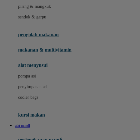
piring & mangkuk
J
sendok & garpu
Jellypop
pengolah makanan
Joie
Joolz
makanan & multivitamin
Jujube
alat menyusui
Jurassic World
pompa asi
K
penyimpanan asi
Kiddycuts
cooler bags
Klamby
Kumon
kursi makan
L
alat mandi
Leapfrog
perlengkapan mandi