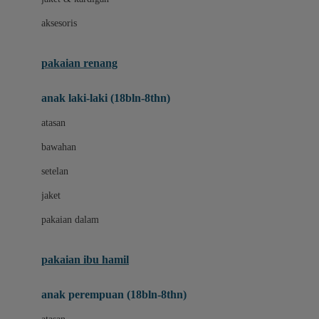
Buggygear
aksesoris
Bumkins
C
pakaian renang
Cetaphil
anak laki-laki (18bln-8thn)
Chicco
atasan
Childlife
bawahan
Clevamama
setelan
Cocolatte
jaket
Cottonseeds
pakaian dalam
Cozy N Safe
Crane
pakaian ibu hamil
Cybex
anak perempuan (18bln-8thn)
D